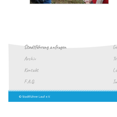
Stadtführung anfragen
Ge
Archiv
T
Kontakt
Lo
F.A.Q.
Im
© Stadtführer Lauf e.V.