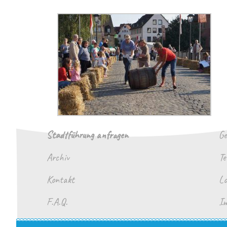
Stadtführung anfragen
Ge
Archiv
T
Kontakt
Lo
F.A.Q.
Im