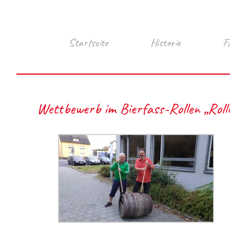
Startseite
Historie
F
Wettbewerb im Bierfass-Rollen „Roll