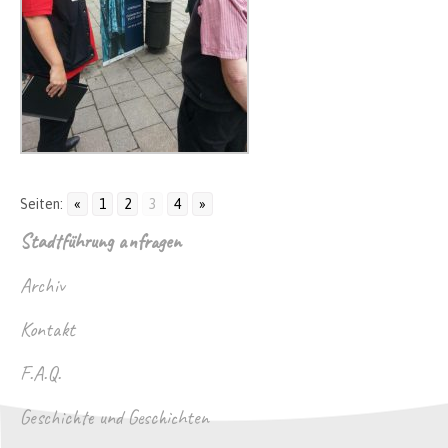
Seiten:
«
1
2
3
4
»
Stadtführung anfragen
Archiv
Kontakt
F.A.Q.
Geschichte und Geschichten