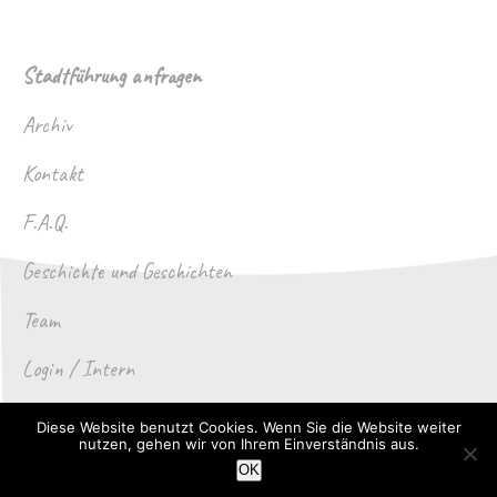
Stadtführung anfragen
Archiv
Kontakt
F.A.Q.
Geschichte und Geschichten
Team
Login / Intern
Impressum / Datenschutz
Diese Website benutzt Cookies. Wenn Sie die Website weiter
nutzen, gehen wir von Ihrem Einverständnis aus.
OK
© Stadtführer Lauf e.V.
Website und Design by
Die Vasallen